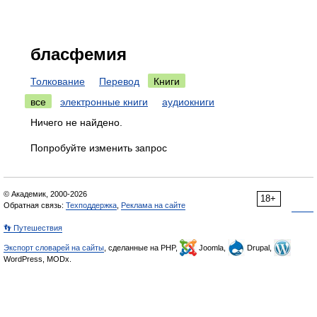
бласфемия
Толкование
Перевод
Книги
все
электронные книги
аудиокниги
Ничего не найдено.
Попробуйте изменить запрос
© Академик, 2000-2026
18+
Обратная связь:
Техподдержка
,
Реклама на сайте
👣 Путешествия
Экспорт словарей на сайты
, сделанные на PHP,
Joomla,
Drupal,
WordPress, MODx.